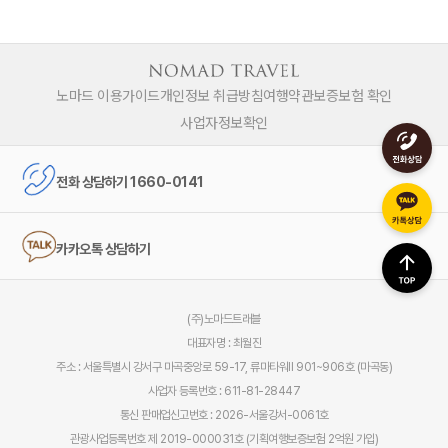
노마드 이용가이드
개인정보 취급방침
여행약관
보증보험 확인
사업자정보확인
전화 상담하기 1660-0141
카카오톡 상담하기
(주)노마드트래블
대표자명 : 최월진
주소 : 서울특별시 강서구 마곡중앙로 59-17, 류마타워Ⅱ 901~906호 (마곡동)
사업자 등록번호 : 611-81-28447
통신 판매업신고번호 : 2026-서울강서-0061호
관광사업등록번호 제 2019-000031호 (기획여행보증보험 2억원 가입)