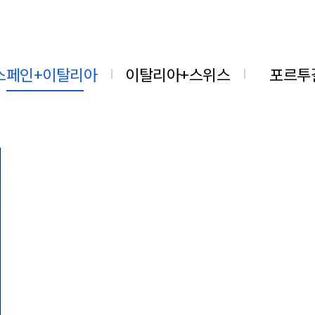
스페인+이탈리아
이탈리아+스위스
포르투