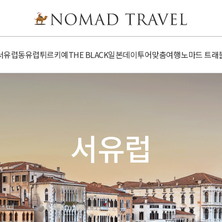
서유럽
동유럽
튀르키예
​​THE BLACK
일본
데이투어
맞춤여행
노마드 트래
서유럽