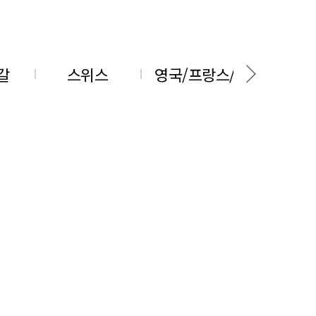
갈
스위스
영국/프랑스/스위스