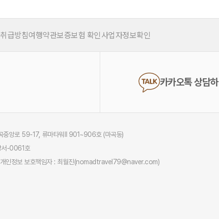
 취급방침
여행약관
보증보험 확인
사업자정보확인
카카오톡 상담
중앙로 59-17, 류마타워Ⅱ 901~906호 (마곡동)
서-0061호
개인정보 보호책임자 : 최월진(nomadtravel79@naver.com)