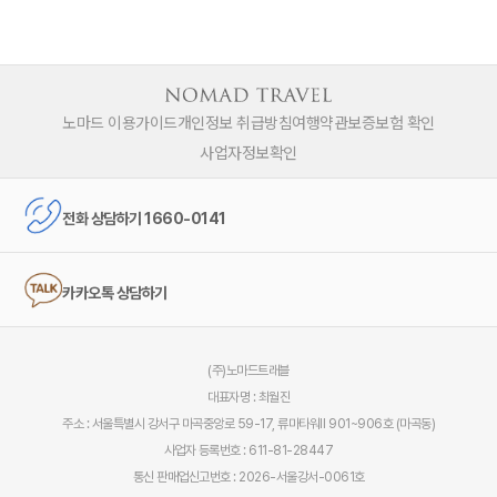
노마드 이용가이드
개인정보 취급방침
여행약관
보증보험 확인
사업자정보확인
전화 상담하기 1660-0141
카카오톡 상담하기
(주)노마드트래블
대표자명 : 최월진
주소 : 서울특별시 강서구 마곡중앙로 59-17, 류마타워Ⅱ 901~906호 (마곡동)
사업자 등록번호 : 611-81-28447
통신 판매업신고번호 : 2026-서울강서-0061호