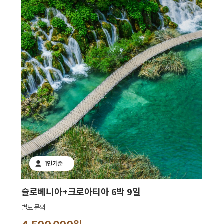
1인기준
슬로베니아+크로아티아 6박 9일
별도 문의