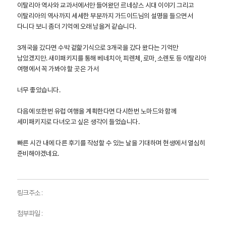
이탈리아 역사와 교과서에서만 들어왔던 르네상스 시대 이야기 그리고
이탈리아의 역사까지 세세한 부분까지 가드이드님의 설명을 들으면서
다니다 보니 좀더 기억에 오래 남을거 같습니다.
3개국을 갔다면 수박 겉핥기식으로 3개국을 갔다 왔다는 기억만
남았겠지만. 새미패키지를 통해 베네치아, 피렌체, 로마, 소렌토 등 이탈리아
여행에서 꼭 가봐야 할 곳은 가서
너무 좋았습니다.
다음에 또한번 유럽 여행을 계획한다면 다시한번 노마드와 함께
세미패키지로 다녀오고 싶은 생각이 들었습니다.
빠른 시간 내에 다른 후기를 작성할 수 있는 날을 기대하며 현생에서 열심히
준비해야겠네요.
링크주소 :
첨부파일 :