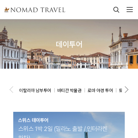
데이투어
이탈리아 남부투어
바티칸 박물관
로마 야경 투어
토스카나 
스위스 데이투어
스위스 1박 2일 (밀라노 출발 / 인터라켄