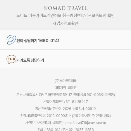
노마드 이용가이드
개인정보 취급방침
여행약관
보증보험 확인
사업자정보확인
전화 상담하기 1660-0141
카카오톡 상담하기
(주)노마드트래블
대표자명 : 최월진
주소 : 서울특별시 강서구 마곡중앙로 59-17, 류마타워Ⅱ 901~906호 (마곡동)
사업자 등록번호 : 611-81-28447
통신 판매업신고번호 : 2026-서울강서-0061호
관광사업등록번호 제 2019-000031호 (기획여행보증보험 2억원 가입)
개인정보 보호책임자 : 최월진(nomadtravel79@naver.com)
전화 : 1660-0141 또는 02- 2055-2383