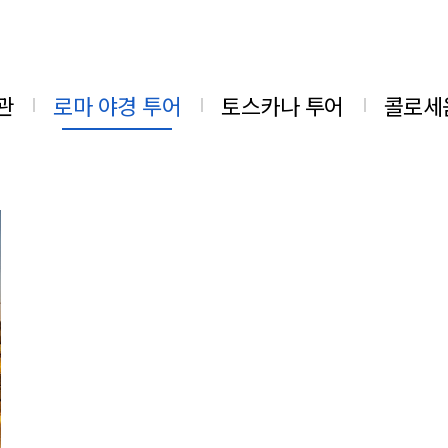
관
로마 야경 투어
토스카나 투어
콜로세