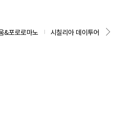
움&포로로마노
시칠리아 데이투어
동유럽 