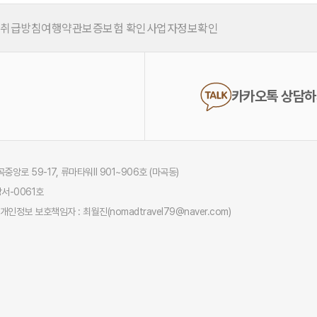
 취급방침
여행약관
보증보험 확인
사업자정보확인
카카오톡 상담
중앙로 59-17, 류마타워Ⅱ 901~906호 (마곡동)
서-0061호
개인정보 보호책임자 : 최월진(nomadtravel79@naver.com)