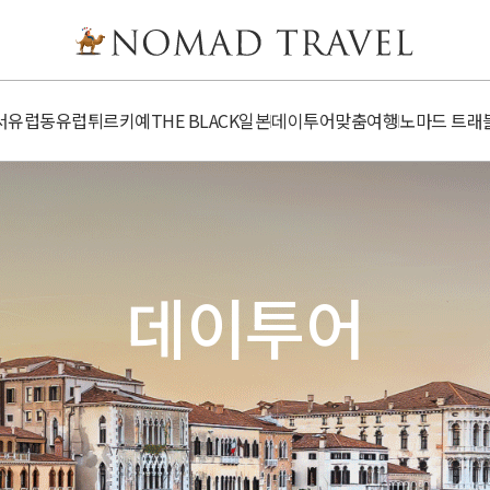
서유럽
동유럽
튀르키예
​​THE BLACK
일본
데이투어
맞춤여행
노마드 트래
데이투어