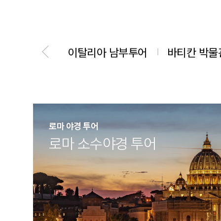
이탈리아 남부투어
바티칸 박물
로마 야경 투어
로마 소수야경 투어