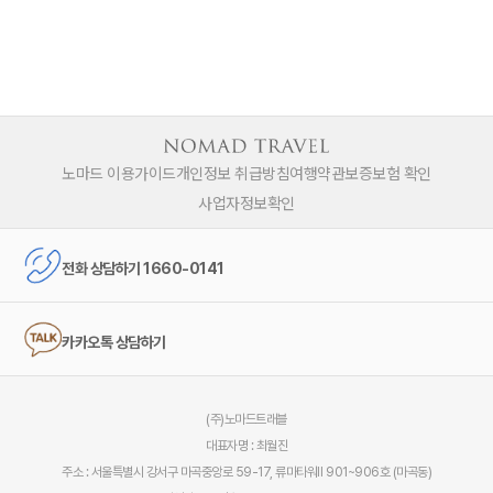
노마드 이용가이드
개인정보 취급방침
여행약관
보증보험 확인
사업자정보확인
전화 상담하기 1660-0141
카카오톡 상담하기
(주)노마드트래블
대표자명 : 최월진
주소 : 서울특별시 강서구 마곡중앙로 59-17, 류마타워Ⅱ 901~906호 (마곡동)