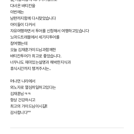
다녀온 바티칸을
이번에는
남편까지함께 다시찾았습니다
아이들이 다커서
자유여행하면서 투어를 신청해서 여행하고있습니다
노마드트래블에서 세가지투어를
참여했는데
오늘 김재훈가이드님과함께한
바티칸투어가 최고로 좋았습니다.
너무나도 재미있는설명과 해박한지식과
휴식시간까지 챙겨주시는..
머나먼 나라에서
외노자로 열심히일하고있다는
김재훈님ㅋㅋ
항상 건강하시고
최고의 가이드님이시길!!
감사합니다^^