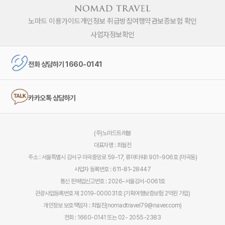
노마드 이용가이드
개인정보 취급방침
여행약관
보증보험 확인
사업자정보확인
전화 상담하기 1660-0141
카카오톡 상담하기
(주)노마드트래블
대표자명 : 최월진
주소 : 서울특별시 강서구 마곡중앙로 59-17, 류마타워Ⅱ 901~906호 (마곡동)
사업자 등록번호 : 611-81-28447
통신 판매업신고번호 : 2026-서울강서-0061호
관광사업등록번호 제 2019-000031호 (기획여행보증보험 2억원 가입)
개인정보 보호책임자 : 최월진(nomadtravel79@naver.com)
전화 : 1660-0141 또는 02- 2055-2383