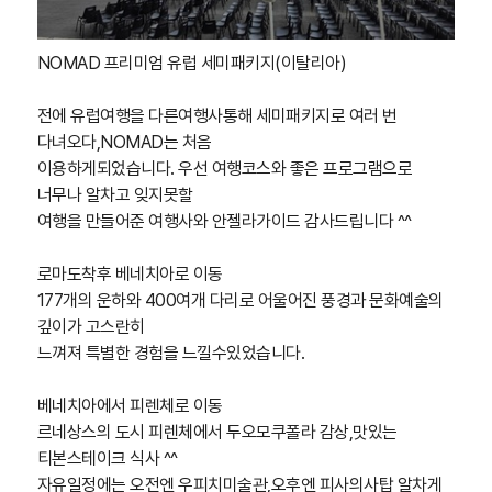
NOMAD
프리미엄 유럽 세미패키지
(
이탈리아
)
전에 유럽여행을 다른여행사통해 세미패키지로 여러 번
다녀오다
,NOMAD
는 처음
이용하게되었습니다
.
우선 여행코스와 좋은 프로그램으로
너무나 알차고 잊지못할
여행을 만들어준 여행사와 안젤라가이드 감사드립니다
^^
로마도착후 베네치아로 이동
177
개의 운하와
400
여개 다리로 어울어진 풍경과 문화예술의
깊이가 고스란히
느껴져 특별한 경험을 느낄수있었습니다
.
베네치아에서 피렌체로 이동
르네상스의 도시 피렌체에서 두오모쿠폴라 감상
,
맛있는
티본스테이크 식사
^^
자유일정에는 오전엔 우피치미술관
,
오후엔 피사의사탑 알차게