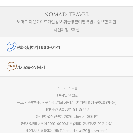
노마드 이용가이드
개인정보 취급방침
여행약관
보증보험 확인
사업자정보확인
전화 상담하기 1660-0141
카카오톡 상담하기
(주)노마드트래블
대표자명 : 최월진
주소 : 서울특별시 강서구 마곡중앙로 59-17, 류마타워Ⅱ 901~906호 (마곡동)
사업자 등록번호 : 611-81-28447
통신 판매업신고번호 : 2026-서울강서-0061호
관광사업등록번호 제 2019-000031호 (기획여행보증보험 2억원 가입)
개인정보 보호책임자 : 최월진(nomadtravel79@naver.com)