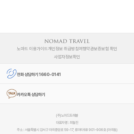
노마드 이용가이드
개인정보 취급방침
여행약관
보증보험 확인
사업자정보확인
전화 상담하기 1660-0141
카카오톡 상담하기
(주)노마드트래블
대표자명 : 최월진
주소 : 서울특별시 강서구 마곡중앙로 59-17, 류마타워Ⅱ 901~906호 (마곡동)