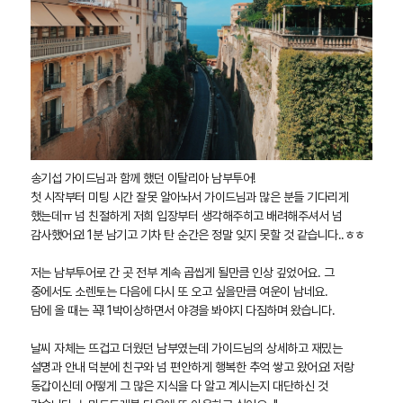
송기섭 가이드님과 함께 했던 이탈리아 남부투어!
첫 시작부터 미팅 시간 잘못 알아놔서 가이드님과 많은 분들 기다리게
했는데ㅠ 넘 친절하게 저희 입장부터 생각해주히고 배려해주셔서 넘
감사했어요! 1분 남기고 기차 탄 순간은 정말 잊지 못할 것 같습니다..ㅎㅎ
저는 남부투어로 간 곳 전부 계속 곱씹게 될만큼 인상 깊었어요. 그
중에서도 소렌토는 다음에 다시 또 오고 싶을만큼 여운이 남네요.
담에 올 때는 꼭! 1박이상하면서 야경을 봐야지 다짐하며 왔습니다.
날씨 자체는 뜨겁고 더웠던 남부였는데 가이드님의 상세하고 재밌는
설명과 안내 덕분에 친구와 넘 편안하게 행복한 추억 쌓고 왔어요! 저랑
동갑이신데 어떻게 그 많은 지식을 다 알고 계시는지 대단하신 것