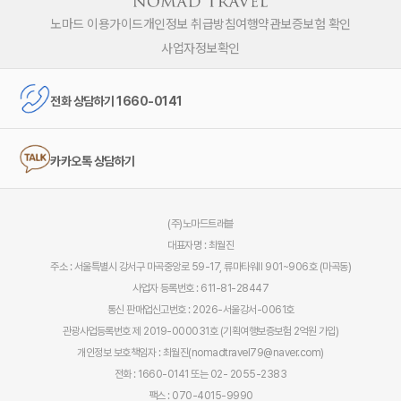
노마드 이용가이드
개인정보 취급방침
여행약관
보증보험 확인
사업자정보확인
전화 상담하기 1660-0141
카카오톡 상담하기
(주)노마드트래블
대표자명 : 최월진
주소 : 서울특별시 강서구 마곡중앙로 59-17, 류마타워Ⅱ 901~906호 (마곡동)
사업자 등록번호 : 611-81-28447
통신 판매업신고번호 : 2026-서울강서-0061호
관광사업등록번호 제 2019-000031호 (기획여행보증보험 2억원 가입)
개인정보 보호책임자 : 최월진(nomadtravel79@naver.com)
전화 : 1660-0141 또는 02- 2055-2383
팩스 : 070-4015-9990