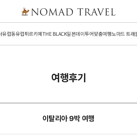
서유럽
동유럽
튀르키예
​​THE BLACK
일본
데이투어
맞춤여행
노마드 트래
여행후기
이탈리아 9박 여행