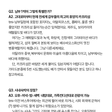
Q2. 남부 1박이 그렇게 특별한가?
A2. 고대로마부터 현재 전세계 갑부들의 최고의 휴양지 카프리섬
tmi-남부일정에 포함된 포지타노, 아말피코스트, 폼페이..물론 셋다
좋았지만 카프리섬 들어가는순간 잊혀졌어요. 제주도, 보라카이의
에멜랄드빛 바다가 있다면,
여기는 그 에메랄드빛과 녹색, 파랑색, 진청색의 그라데이션 바다가
펼쳐져있고, 섬의 절벽과 본토에 보이는 베수비오스화산이 멋진
병풍역할까지 해줍니다. 그냥 다른세계에요.
이탈리아 중부,북부에서 문화와 미술의 아름다움에 치이고, 남부에서는
바다에 취했어요.
단, 카프리섬은 바람만 세게 불어도 입성자체가 어렵다고 합니다.
가이드분중에 5번 시도했는데도 배가 안떠서 못들어간 분도 있다고 하니
참고하세요.
Q3. 시내숙박이 장점?
A3. 오후-저녁-밤-새벽 내맘대로, 가족컨디션대로 관광이 가능
tmi-이전 버스투어에서는 피곤에 쩔어 바로 자거나, 시외 외곽에 갇혀서
(?) 밤에 나가도 할게 없거나 위험요소가 있었어요.
노마드는 시내-그것도 기차역 코앞-에 숙소를 잡으니, 오후일정이