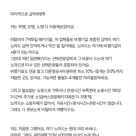
마지막으로 금액부분!!!
저는 하땡, 모땡, 노땡 다 이용해보았어요.
이탈리아 7박9일 패키지들, 저 업체들로 비행기값 포함된 금액이 여기
노마드 금액 언저리거나 약간 밑 일거에요. 노마드는 여기에 비행기값이
+@가 되는거구요.
그런데 저런 일반패키지는 선택관광압박과 그 비용이 드는데 여기
노마드엔 타사 모든 선택관광들이 포함되어 있어요.
비행기표도 댄공 말고 다른항공사이용하면 최소 10%~많게는 50%까지
저렴한 곳도 있어요. 가능하면 출발3~4개월전 미리발권하세요.
그리고 필요없는 쇼핑으로 가뜩이나 관광시간 부족한데 쇼핑시간 1회당
1시간씩 추가로 소모(버스관광패키지에겐 더 치명적)
노마드는 쇼핑자체가 없어서, 자유시간=휴식시간=관광시간이 많습니다.
그래도 다 못보는게 이탈리아 여행이구요.
저도 처음엔 그랬어요. 여기 노마드는 뭔데 이리 비싸냐..
아무리 그래도 유럽여행 1인당 x00만원 이상드는게 맞냐..