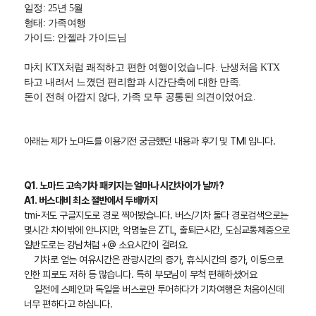
일정: 25년 5월
형태: 가족여행
가이드: 안젤라 가이드님
마치 KTX처럼 쾌적하고 편한 여행이었습니다. 난생처음 KTX
타고 내려서 느꼈던 편리함과 시간단축에 대한 만족.
돈이 전혀 아깝지 않다, 가족 모두 공통된 의견이었어요.
아래는 제가 노마드를 이용기전 궁금했던 내용과 후기 및 TMI 입니다.
Q1. 노마드 고속기차 패키지는 얼마나 시간차이가 날까?
A1. 버스대비 최소 절반에서 두배까지
tmi-저도 구글지도로 경로 찍어봤습니다. 버스/기차 둘다 경로검색으로는
몇시간 차이밖에 안나지만, 악명높은 ZTL, 출퇴근시간, 도심교통체증으로
일반도로는 강남처럼 +@ 소요시간이 걸려요.
기차로 얻는 여유시간은 관광시간의 증가, 휴식시간의 증가, 이동으로
인한 피로도 저하 등 많습니다. 특히 부모님이 무척 편해하셨어요
일전에 스페인과 독일을 버스로만 투어하다가 기차여행은 처음이신데
너무 편하다고 하십니다.