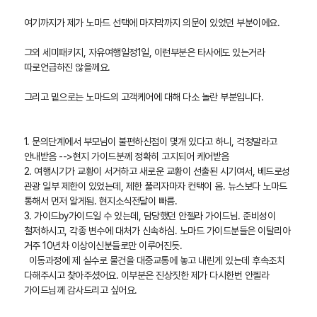
여기까지가 제가 노마드 선택에 마지막까지 의문이 있었던 부분이에요.
그외 세미패키지, 자유여행일정1일, 이런부분은 타사에도 있는거라
따로언급하진 않을께요.
그리고 밑으로는 노마드의 고객케어에 대해 다소 놀란 부분입니다.
1. 문의단계에서 부모님이 불편하신점이 몇개 있다고 하니, 걱정말라고
안내받음 -->현지 가이드분께 정확히 고지되어 케어받음
2. 여행시기가 교황이 서거하고 새로운 교황이 선출된 시기여서, 베드로성
관광 일부 제한이 있었는데, 제한 풀리자마자 컨택이 옴. 뉴스보다 노마드
통해서 먼저 알게됨. 현지소식전달이 빠름.
3. 가이드by가이드일 수 있는데, 담당했던 안젤라 가이드님. 준비성이
철저하시고, 각종 변수에 대처가 신속하심. 노마드 가이드분들은 이탈리아
거주 10년차 이상이신분들로만 이루어진듯.
이동과정에 제 실수로 물건을 대중교통에 놓고 내린게 있는데 후속조치
다해주시고 찾아주셨어요. 이부분은 진상짓한 제가 다시한번 안젤라
가이드님께 감사드리고 싶어요.