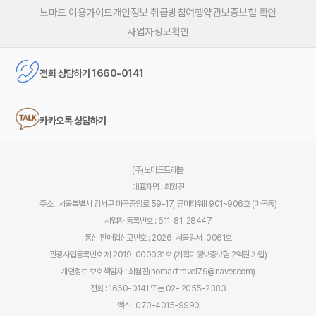
노마드 이용가이드
개인정보 취급방침
여행약관
보증보험 확인
사업자정보확인
전화 상담하기 1660-0141
카카오톡 상담하기
(주)노마드트래블
대표자명 : 최월진
주소 : 서울특별시 강서구 마곡중앙로 59-17, 류마타워Ⅱ 901~906호 (마곡동)
사업자 등록번호 : 611-81-28447
통신 판매업신고번호 : 2026-서울강서-0061호
관광사업등록번호 제 2019-000031호 (기획여행보증보험 2억원 가입)
개인정보 보호책임자 : 최월진(nomadtravel79@naver.com)
전화 : 1660-0141 또는 02- 2055-2383
팩스 : 070-4015-9990