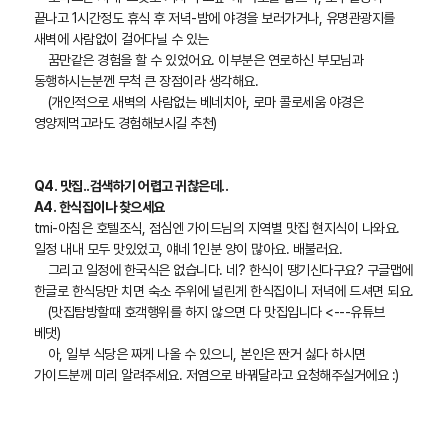
끝나고 1시간정도 휴식 후 저녁-밤에 야경을 보러가거나, 유명관광지를
새벽에 사람없이 걸어다닐 수 있는
꿈만같은 경험을 할 수 있었어요. 이부분은 연로하신 부모님과
동행하시는분껜 무척 큰 장점이라 생각해요.
(개인적으로 새벽의 사람없는 베네치아, 로마 콜로세움 야경은
영양제먹고라도 경험해보시길 추천)
Q4. 맛집..검색하기 어렵고 귀찮은데..
A4. 한식집이나 찾으세요
tmi-아침은 호텔조식, 점심엔 가이드님의 지역별 맛집 현지식이 나와요.
일정 내내 모두 맛있었고, 얘네 1인분 양이 많아요. 배불러요.
그리고 일정에 한국식은 없습니다. 네? 한식이 땡기신다구요? 구글맵에
한글로 한식당만 치면 숙소 주위에 널린게 한식집이니 저녁에 드셔면 되요.
(맛집탐방할때 호객행위를 하지 않으면 다 맛집입니다 <---유튜브
베댓)
아, 일부 식당은 짜게 나올 수 있으니, 본인은 짠거 싫다 하시면
가이드분께 미리 알려주세요. 저염으로 바꿔달라고 요청해주실거에요 :)