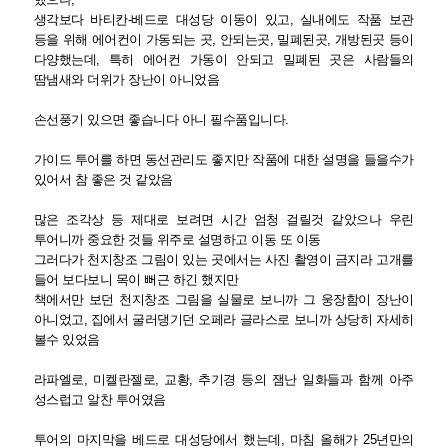
생각보다 바티칸-베드로 대성당 이동이 있고, 실내에도 작품 보관
등을 위해 에어컨이 가동되는 곳, 안되는곳, 밀폐된곳, 개방된곳 등이
다양했는데, 특히 에어컨 가동이 안되고 밀폐된 곳은 사람들의
땀냄새와 더위가 장난이 아니었음
손선풍기 있으면 좋습니다 아니 필수품입니다.
가이드 투어를 하면 동선관리도 좋지만 작품에 대한 설명을 들을수가
있어서 참 좋은 것 같았음
많은 조각상 등 제대로 보려면 시간 엄청 걸릴것 같았으나 우린
투어니까 중요한 것들 위주로 설명하고 이동 또 이동
그러다가 천지창조 그림이 있는 곳에서는 사진 촬영이 금지라 고개를
들어 보다보니 목이 뻐근 하긴 했지만
책에서만 보던 천지창조 그림을 실물로 보니까 그 웅장함이 장난이
아니었고, 집에서 굴러댕기던 오페라 글라스로 보니까 상당히 자세히
볼수 있었음
라파엘로, 미켈란젤로, 교황, 추기경 등의 잼난 일화들과 함께 아주
성스럽고 알찬 투어였음
투어의 마지막을 베드로 대성당에서 했는데, 마침 올해가 25년만의