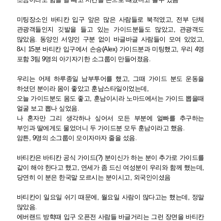
미팅장소인 바티칸 입구 앞은 많은 사람들로 북적였고, 전부 단체
관광객들인지 깃발을 들고 있는 가이드분들도 많았고, 관광객도
많았음. 동양인 서양인 구분 없이 바글바글 사람들이 모여 있었고,
8시 15분 바티칸 입구에서 손승(Alex) 가이드분과 미팅했고, 우리 4명
포함 3팀 9명의 아기자기한 소그룹이 만들어졌음.
우리는 어제 하루종일 남부투어를 했고, 그때 가이드 분도 운동을
하셨던 분이라 몸이 좋았고 훈남스타일이었는데,
오늘 가이드분도 몸도 좋고, 훈남이시라 노마드에서는 가이드 뽑을때
얼굴 보고 뽑나 싶었음.
나 혼자만 그리 생각하나 싶어서 모든 부분에 얼빠를 추구하는
부인과 딸에게도 물었더니 두 가이드분 모두 훈남이라고 했음.
암튼, 9명의 소그룹이 모이자마자 줄을 섰음.
바티칸은 바티칸 공식 가이드(?) 분이신가 하는 분이 추가로 가이드를
같이 해야 한다고 했고, 연세가 좀 드신 여성분이 우리와 함께 했는데,
당연히 이 분은 한국말 모르시는 분이시고, 외국인이셨음
바티칸이 일요일 쉬기 때문에, 월요일 사람이 많다고는 했는데, 정말
많았음.
에버랜드 방학때 입구 오픈전 사람들 바글거리는 그런 장면을 바티칸