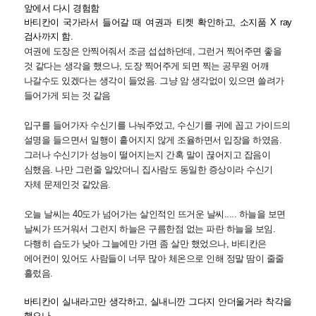
앞에서 다시 경험함
바티칸이 국가라서 들어갈 때 여권과 티켓 확인하고, 소지품 X ray
검사까지 함.
여권에 도장은 안찍어줘서 조금 섭섭하던데, 그런거 찍어주면 좋을
것 같다는 생각을 했으나, 도장 찍어주게 되면 찍는 공무원 어깨
나갈수도 있겠다는 생각이 들었음. 그냥 암 생각없이 있으면 쓸려가
들어가게 되는 것 같음
입구를 들어가자 수신기를 나눠주었고, 수신기를 귀에 꼽고 가이드의
설명을 들으면서 일행이 흩어지지 않게 조율하면서 입장을 하였음.
그러나 수신기가 성능이 떨어지는지 간혹 말이 끊어지고 잡음이
심했음. 나만 그런줄 알았더니 집사람도 동일한 증상이라 수신기
자체 문제인것 같았음.
오늘 날씨는 40도가 넘어가는 살인적인 뜨거운 날씨..... 하늘을 보면
날씨가 뜨거워서 그런지 하늘은 구름한점 없는 파란 하늘을 보임.
다행히 습도가 낮아 그늘에만 가면 좀 살만 했었으나, 바티칸은
에어컨이 있어도 사람들이 너무 많아 체온으로 인해 정말 땀이 줄줄
흘렀음.
바티칸이 실내라고만 생각하고, 실내니깐 그다지 안더울거라 착각을
했으나,