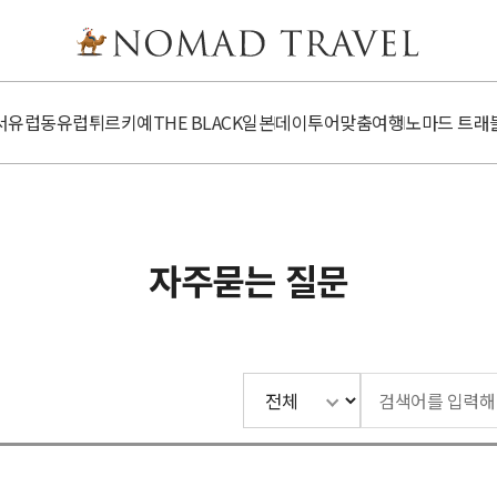
서유럽
동유럽
튀르키예
​​THE BLACK
일본
데이투어
맞춤여행
노마드 트래
자주묻는 질문