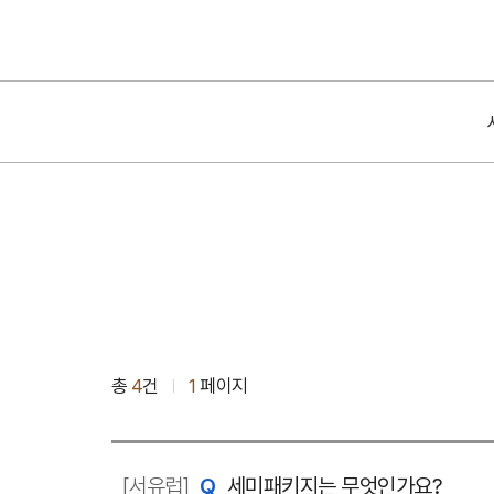
총
4
건
1
페이지
|
[서유럽]
세미패키지는 무엇인가요?