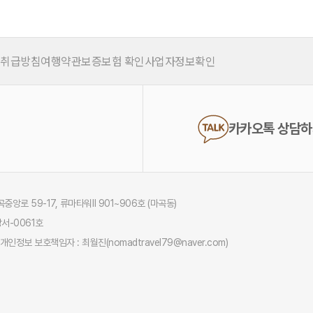
 취급방침
여행약관
보증보험 확인
사업자정보확인
카카오톡 상담
중앙로 59-17, 류마타워Ⅱ 901~906호 (마곡동)
서-0061호
개인정보 보호책임자 : 최월진(nomadtravel79@naver.com)