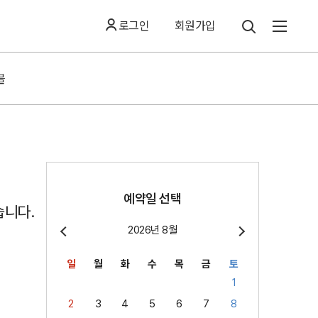
로그인
회원가입
블
예약일 선택
습니다.
2026년 8월
일
월
화
수
목
금
토
1
2
3
4
5
6
7
8